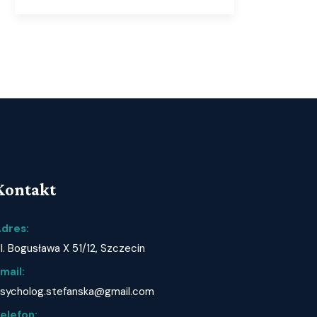
Kontakt
dres:
l. Bogusława X 51/12, Szczecin
mail:
sycholog.stefanska@gmail.com
elefon: