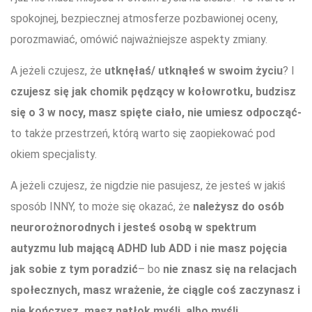
spokojnej, bezpiecznej atmosferze pozbawionej oceny,
porozmawiać, omówić najważniejsze aspekty zmiany.
A jeżeli czujesz, że
utknęłaś/ utknąłeś w swoim życiu
? I
czujesz się jak chomik pędzący w kołowrotku, budzisz
się o 3 w nocy, masz spięte ciało, nie umiesz odpocząć-
to także przestrzeń, którą warto się zaopiekować pod
okiem specjalisty.
A jeżeli czujesz, że nigdzie nie pasujesz, że jesteś w jakiś
sposób INNY, to może się okazać, że
należysz do osób
neurorożnorodnych i jesteś osobą w spektrum
autyzmu lub mającą ADHD lub ADD i nie masz pojęcia
jak sobie z tym poradzić
– bo
nie znasz się na relacjach
społecznych, masz wrażenie, że ciągle coś zaczynasz i
nie kończysz, masz natłok myśli, albo myśli