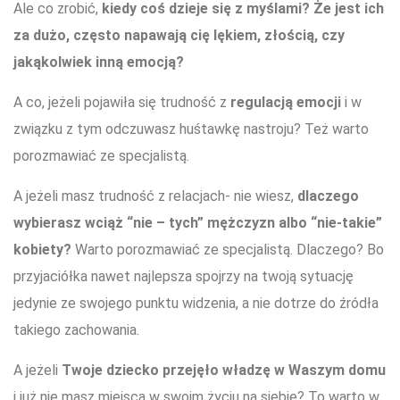
Ale co zrobić,
kiedy coś dzieje się z myślami? Że jest ich
za dużo, często napawają cię lękiem, złością, czy
jakąkolwiek inną emocją?
A co, jeżeli pojawiła się trudność z
regulacją emocji
i w
związku z tym odczuwasz huśtawkę nastroju? Też warto
porozmawiać ze specjalistą.
A jeżeli masz trudność z relacjach- nie wiesz,
dlaczego
wybierasz wciąż “nie – tych” mężczyzn albo “nie-takie”
kobiety?
Warto porozmawiać ze specjalistą. Dlaczego? Bo
przyjaciółka nawet najlepsza spojrzy na twoją sytuację
jedynie ze swojego punktu widzenia, a nie dotrze do źródła
takiego zachowania.
A jeżeli
Twoje dziecko przejęło władzę w Waszym domu
i już nie masz miejsca w swoim życiu na siebie? To warto w