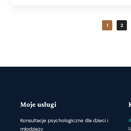
1
2
Moje usługi
Konsultacje psychologiczne dla dzieci i
A
młodzieży
U