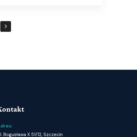
Kontakt
dres:
l. Bogusława X 51/12, Szczecin