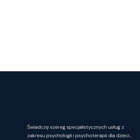
Świadczę
szereg
specjalistycznych
usług
z
zakresu
psychologii i psychoterapii dla dzieci ,