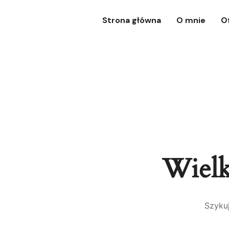
Strona główna
O mnie
O
Wielk
Szykuj